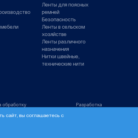
Ленты для поясных
роизводство
ремней
Безопасность
 мебели
Ленты в сельском
хозяйстве
Ленты различного
назначения
Нитки швейные,
технические нити
а обработку
Разработка
ых данных
сайта –
ь сайт, вы соглашаетесь с
Инфо-Сити
GET {slug?}
20MB
305ms
7.4.33