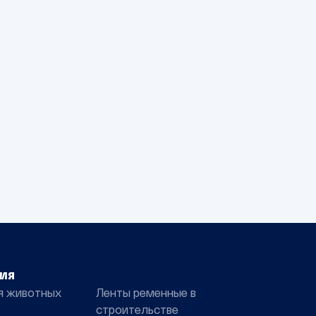
ия
я животных
Ленты ременные в
строительстве