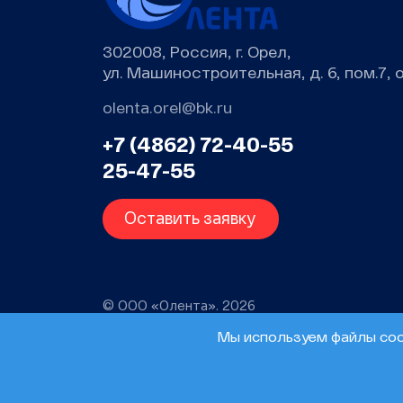
302008, Россия, г. Орел,
ул. Машиностроительная, д. 6, пом.7, 
olenta.orel@bk.ru
+7 (4862) 72-40-55
25-47-55
Оставить заявку
© ООО «Олента». 2026
Мы используем файлы cook
Messages
Timeline
Exceptions
Views
Route
Querie
0