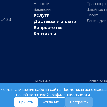
Новости
Транспорт
Вакансии
Швейное п
Услуги
Спорт
оф.123
Ленты для
Доставка и оплата
Вопрос-ответ
Контакты
Политика
Согласие н
конфиденциальности
персональн
ie для улучшения работы сайта. Продолжая использоват
нашей
политикой конфиденциальности
.
Принять
Отклонить
Настроить
s
Models
Mails
Session
Request
41
243