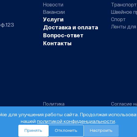
Новости
Транспорт
Вакансии
Швейное п
Услуги
Спорт
оф.123
Ленты для
Доставка и оплата
Вопрос-ответ
Контакты
Политика
Согласие н
конфиденциальности
персональн
ie для улучшения работы сайта. Продолжая использоват
нашей
политикой конфиденциальности
.
Принять
Отклонить
Настроить
s
Models
Mails
Session
Request
41
243