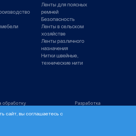
Ленты для поясных
роизводство
ремней
Безопасность
 мебели
Ленты в сельском
хозяйстве
Ленты различного
назначения
Нитки швейные,
технические нити
а обработку
Разработка
ых данных
сайта –
ь сайт, вы соглашаетесь с
Инфо-Сити
GET {slug?}
20MB
243ms
7.4.33