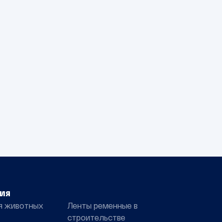
ия
я животных
Ленты ременные в
строительстве