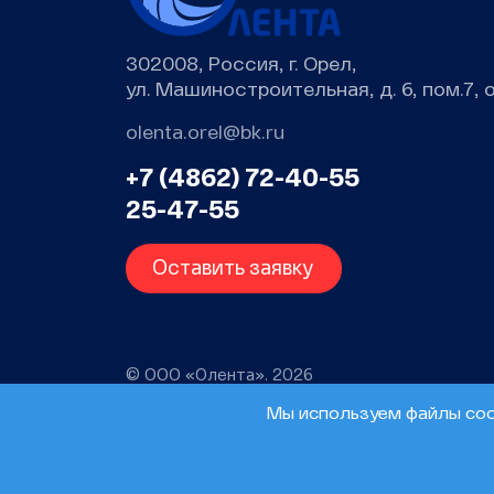
302008, Россия, г. Орел,
ул. Машиностроительная, д. 6, пом.7, 
olenta.orel@bk.ru
+7 (4862) 72-40-55
25-47-55
Оставить заявку
© ООО «Олента». 2026
Мы используем файлы cook
Messages
Timeline
Exceptions
Views
Route
Querie
0