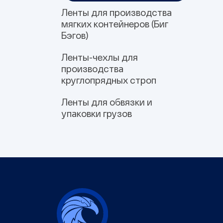
Ленты для производства
мягких контейнеров (Биг
Бэгов)
Ленты-чехлы для
Для подъема
Для герметизации швов
Завязки и ленты для
производства
шнуровки
круглопрядных строп
Ленты для обвязки и
Полиэфирные
Полипропиленовые
упаковки грузов
Тканая кордовая
Тканая кордовая
Ленты для крепления
высокопрочная лента
упаковочная лента для
грузов
пресса