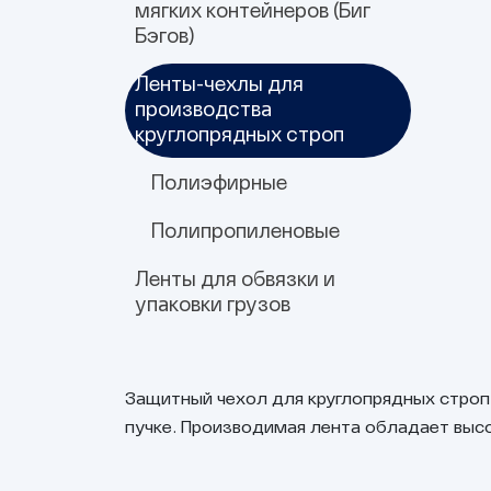
мягких контейнеров (Биг
Бэгов)
Ленты-чехлы для
Для подъема
Для герметизации швов
Завязки и ленты для
производства
шнуровки
круглопрядных строп
Полиэфирные
Полипропиленовые
Ленты для обвязки и
упаковки грузов
Тканая кордовая
Тканая кордовая
Ленты для крепления
высокопрочная лента
упаковочная лента для
грузов
Защитный чехол для круглопрядных строп
пресса
пучке. Производимая лента обладает выс