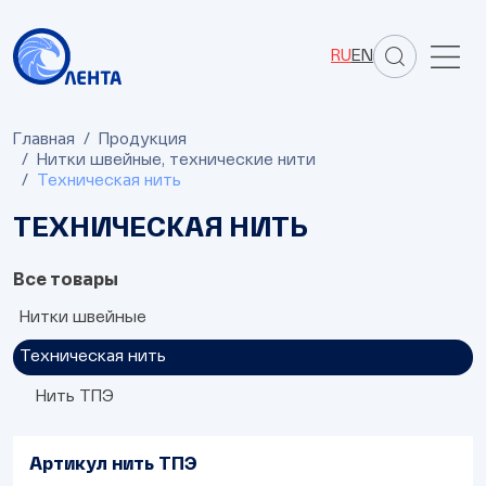
RU
EN
Главная
Продукция
Нитки швейные, технические нити
Техническая нить
ТЕХНИЧЕСКАЯ НИТЬ
Все товары
Нитки швейные
Техническая нить
SWT-350
SWT-170
Нить ТПЭ
Артикул нить ТПЭ