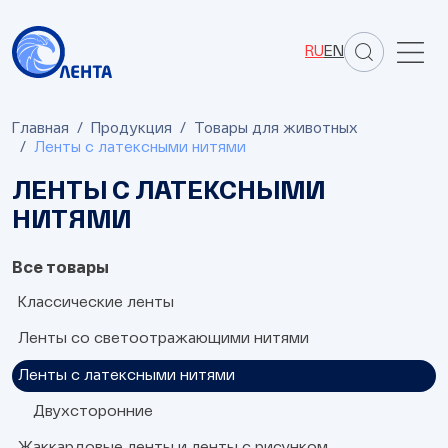
RU
EN
Главная
Продукция
Товары для животных
Ленты с латексными нитями
ЛЕНТЫ С ЛАТЕКСНЫМИ
НИТЯМИ
Все товары
Классические ленты
Ленты со светоотражающими нитями
Односторонние
Двухсторонние
Ленты с латексными нитями
1 полоса
2 полосы
3 полосы
Двухсторонние
Жаккардовые ленты и ленты с рисунком