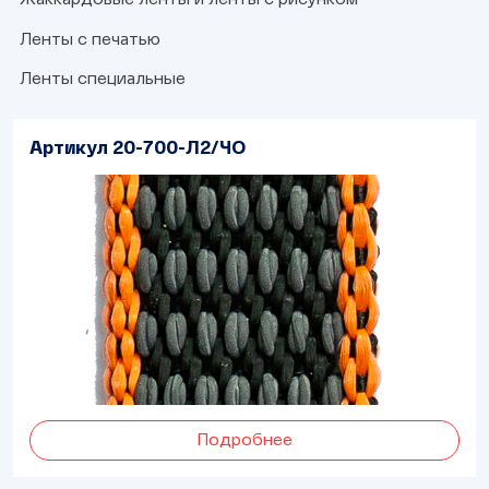
Ленты с печатью
Ленты с надписями
Ленты с рисунком
Ленты специальные
Односторонние
Двухсторонние
Лента-амортизатор
Ремень безопасности
Ленты полые (чехол)
Артикул 20-700-Л2/ЧО
Подробнее