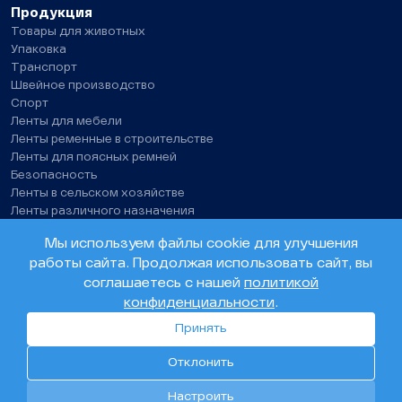
Продукция
Товары для животных
Упаковка
Транспорт
Швейное производство
Спорт
Ленты для мебели
Ленты ременные в строительстве
Ленты для поясных ремней
Безопасность
Ленты в сельском хозяйстве
Ленты различного назначения
Нитки швейные, технические нити
Мы используем файлы cookie для улучшения
работы сайта. Продолжая использовать сайт, вы
© ООО «Олента». 2026
соглашаетесь с нашей
политикой
конфиденциальности
.
Политика конфиденциальности
Согласие на обработку персональных данных
Принять
Разработка сайта –
Инфо-Сити
Отклонить
0
30
237
Настроить