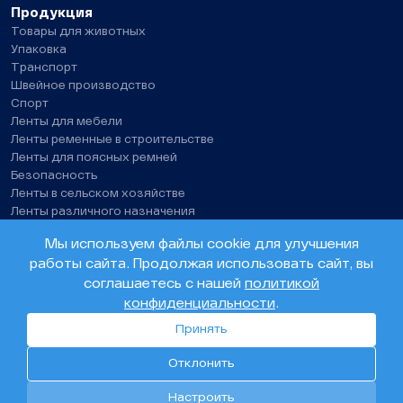
Продукция
Товары для животных
Упаковка
Транспорт
Швейное производство
Спорт
Ленты для мебели
Ленты ременные в строительстве
Ленты для поясных ремней
Безопасность
Ленты в сельском хозяйстве
Ленты различного назначения
Нитки швейные, технические нити
Мы используем файлы cookie для улучшения
работы сайта. Продолжая использовать сайт, вы
© ООО «Олента». 2026
соглашаетесь с нашей
политикой
конфиденциальности
.
Политика конфиденциальности
Согласие на обработку персональных данных
Принять
Разработка сайта –
Инфо-Сити
Отклонить
0
29
232
Настроить